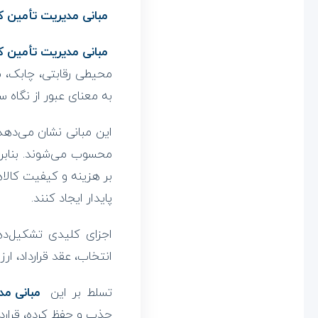
أ
مبانی مدیریت تأمین ک
م
مبانی مدیریت تأمین ک
محیطی رقابتی، چابک، م
ی
به معنای عبور از نگاه 
ن
این مبانی نشان می‌دهد
محسوب می‌شوند. بنابرا
ک
بر هزینه و کیفیت کالاه
ن
پایدار ایجاد کنند.
اجزای کلیدی تشکیل‌د
ن
انتخاب، عقد قرارداد، ا
د
تسلط بر این
مبانی مد
گ
جذب و حفظ کرده، قراردا