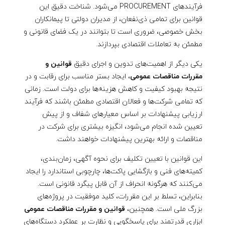
ت
فرآیندهای PROCUREMENT می‌شود. شناخت دقیق این
قوانین برای تمامی ذی‌نفعان، از مدیران دولتی تا پیمانکاران
م
بخش خصوصی، ضروری است تا بتوانند در یک فضای قانونی و
مطمئن به تعاملات اقتصادی بپردازند.
ن
یکی دیگر از اهمیت‌های تدوین و اجرای دقیق
قوانین و
مقررات مناقصات عمومی
، ایجاد بستر مناسب برای رقابت و در
ا
نتیجه بهبود کیفیت و کاهش هزینه‌ها برای دولت است. زمانی
که تمامی شرکت‌ها و فعالان اقتصادی مطمئن باشند که فرآیند
ق
ارزیابی پیشنهادات بر اساس معیارهای شفاف و از پیش
تعیین شده انجام می‌شود، انگیزه بیشتری برای شرکت در
ص
مناقصات و ارائه بهترین پیشنهادات خواهند داشت.
این قوانین با تعیین تکلیف برای نحوه آگهی، زمان‌بندی،
ا
کمیته‌های فنی و بازگشایی پاکت‌ها، چارچوبی استاندارد را ایجاد
می‌کنند که هرگونه انحراف از آن قابل پیگرد قانونی است.
ت
بنابراین، تسلط بر این مقررات، کلید موفقیت در پروژه‌های
بزرگ ملی است. همچنین،
قوانین و مقررات مناقصات عمومی
ابزاری قدرتمند برای پاسخگویی و نظارت بر عملکرد دستگاه‌های