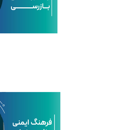
گ
ا
ی
م
ن
ی
و
ا