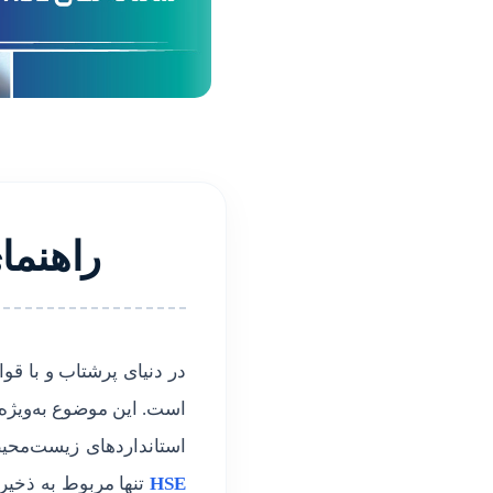
م
ا
ی
م
راهنما
د
ی
ر
در دنیای پرشتاب و با قو
است. این موضوع به‌ویژه
ی
استانداردهای زیست‌محی
HSE
تنها مربوط به ذخیر