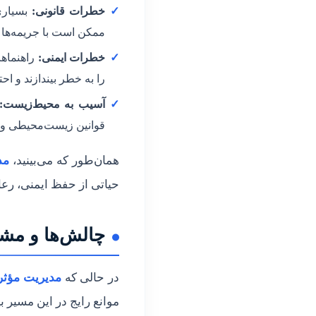
H
✓
خطرات قانونی:
بسیاری
ممکن است با جریمه‌ها ی
S
✓
خطرات ایمنی:
راهنماها
E
را به خطر بیندازند و ا
✓
آسیب به محیط‌زیست:
قوانین زیست‌محیطی و د
همان‌طور که می‌بینید،
مد
حیاتی از حفظ ایمنی، رع
چالش‌ها و مشک
در حالی که
مدیریت مؤثر ا
موانع رایج در این مسیر بی