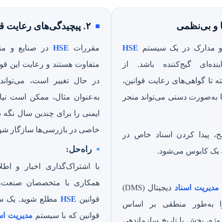
۲. پیچیدگی‌های رعایت قوانین
 و مدارک در یک سیستم
HSE
مقررات
HSE
در صنایع و من
ینده‌ای گیج‌کننده باشد. از
متفاوت هستند و رعایت این قوا
 تا گواهی‌های رعایت قوانین،
در حال تغییر است، می‌توان
ا به‌صورت دستی می‌تواند منجر
به‌عنوان مثال، ممکن است نیا
ایمنی را برای چندین سال نگه دار
خاصی در بازرسی‌ها سازگار شوی
، پیدا کردن اسناد خاص در
راه‌حل:
 یک کابوس می‌شود.
با اشتراک‌گذاری اخبار و اط
همکاری با متخصصان صنعت، ه
مدیریت اسناد
دیجیتال (DMS)
قوانین
HSE
مطلع شوید. یک س
ا به‌طور منطقی بر اساس
قوانین که با سیستم
مدیریت اس
روژه، بخش یا تاریخ سازماندهی