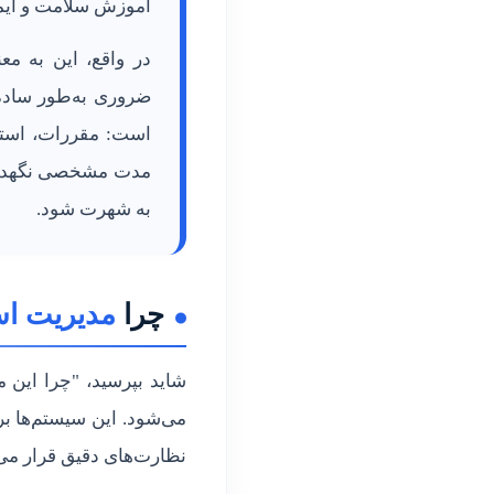
آموزش سلامت و ایمن
ا
در واقع، این به م
م
ضروری به‌طور ساده 
است: مقررات، استان
ا
مدت مشخصی نگهداری 
ن
به شهرت شود.
ه
چرا
مدیریت اسن
ه
ا
شاید بپرسید، "چرا این
می‌شود. این سیستم‌ها ب
ی
نظارت‌های دقیق قرار می