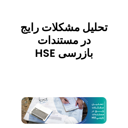
ی
ل
تحلیل مشکلات رایج
م
در مستندات
ش
بازرسی HSE
ک
ل
ا
ت
ر