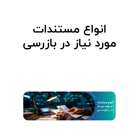
ا
ع
انواع مستندات
م
مورد نیاز در بازرسی
س
ت
ن
د
ا
ت