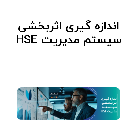
ز
اندازه گیری اثربخشی
ه
سیستم مدیریت HSE
گ
ی
ر
ی
ا
ث