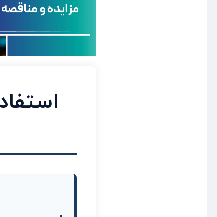
ا
د
ه
استفاده
ا
ز
ف
ن
ا