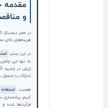
مقدمه جا
و
و مناقص
ر
ی
در عصر دیجیتال کن
هزینه‌های بالای ع
د
در این بستر،
استف
ر
نه تنها این چالش‌
م
ارزش در زنجیره تأ
تدارکات را متحول 
ز
اهمیت
استفاده ا
ا
کنیم. پیاده‌سازی س
فرآیندها شده و ا
ی