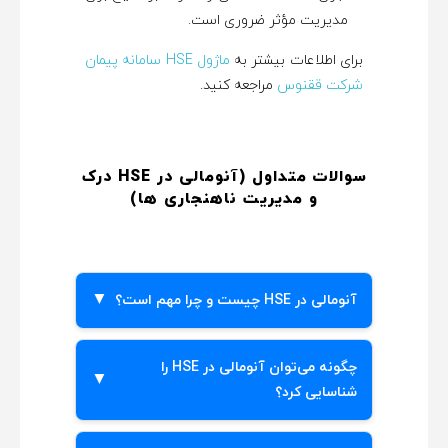
مدیریت مؤثر ضروری است.
برای اطلاعات بیشتر به
ماژول HSE سامانه پیمان
شرکت ققنوس
مراجعه کنید.
سوالات متداول (آنومالی در HSE درک
و مدیریت ناهنجاری‌ ها
)
آنومالی در HSE چیست و چرا مهم است؟
آنومالی در HSE به ناهنجاری ها و رویدادهای
چگونه می‌توان آنومالی در HSE را
غیرمعمول در سیستم‌های بهداشت، ایمنی و
شناسایی کرد؟
محیط زیست اشاره دارد که درک و مدیریت
ناهنجاری ها در این زمینه به شناسایی خطرات
شناسایی آنومالی در HSE نیازمند تحلیل