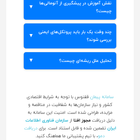
نقش آموزش در پیشگیری از آنومالی‌ها
کنند که ارزش ایمنی را در نظر بگیرد و کارکنان
چیست؟
را تشویق کند تا بدون ترس از عواقب، مسائل
را گزارش دهند.
آموزش به کارکنان دانش و مهارت‌های لازم
چند وقت یک بار باید پروتکل‌های ایمنی
برای شناسایی و اجتناب از آنومالی‌های بالقوه
بررسی شوند؟
را می‌دهد و به‌طور قابل توجهی خطر وقوع
حوادث را کاهش می‌دهد.
پروتکل‌های ایمنی باید حداقل سالی یک بار یا
تحلیل علل ریشه‌ای چیست؟
هر زمان که تغییرات قابل توجهی در عملیات یا
مقررات رخ دهد، بررسی شوند.
تحلیل علل ریشه‌ای روشی است که برای
شناسایی دلایل زیرین یک آنومالی استفاده
می‌شود و به سازمان‌ها این امکان را می‌دهد
سامانه پیمان
ققنوس با توجه به شرایط اقتصادی
که مسائل را از منبع آن‌ها حل کنند و نه فقط
کشور و نیاز سازمان‌ها به شفافیت در مناقصه و
به درمان علائم بپردازند.
مزایده، طراحی شده است. امنیت این سامانه به
دلیل دریافت
مجوز افتا
از
سازمان فناوری اطلاعات
ایران
تضمین شده و قابل استناد است. برای
دریافت
دمو
، با تیم پشتیبانی ما هماهنگ کنید.