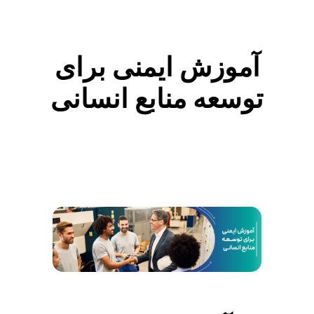
ز
ش
آموزش ایمنی برای
ا
توسعه منابع انسانی
ی
م
ن
ی
ب
ر