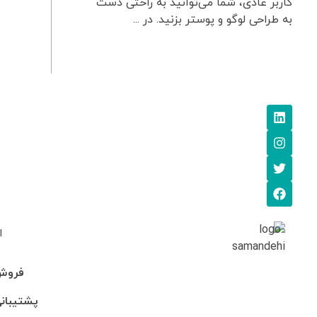
کاربر عادی، شما می‌توانید به راحتی دست
به طراحی لوگو و پوستر بزنید. در ...
ا
فروش: 745705
پشتیبانی: 95-246990