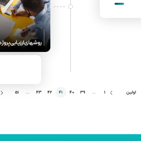
اولین
1
...
39
40
41
42
43
...
51