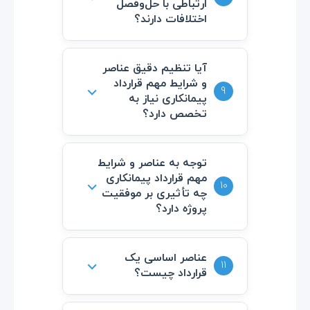
ارتباطی با حل‌وفصل
حقوقی و اجرایی را کاهش می‌دهند.
اختلافات دارند؟
آن‌ها روش‌ها و مراجع حل اختلاف
آیا تنظیم دقیق عناصر
و شرایط مهم قرارداد
را مشخص کرده و از سردرگمی
⌵
9
پیمانکاری نیاز به
طرفین جلوگیری می‌کنند.
تخصص دارد؟
بله، استفاده از مشاوره حقوقی
توجه به عناصر و شرایط
مهم قرارداد پیمانکاری
باعث می‌شود قرارداد جامع‌تر و
⌵
10
چه تأثیری بر موفقیت
بدون ابهام تنظیم شود.
پروژه دارد؟
این توجه موجب اجرای صحیح
عناصر اساسی یک
⌵
11
قرارداد چیست؟
قرارداد، رضایت طرفین و افزایش
احتمال موفقیت پروژه می‌شود.