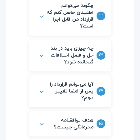
عناصر اساسی
شامل پیشنهاد،
چگونه می‌توانم
اطمینان حاصل کنم که
پذیرش، ملاحظه، ظرفیت و قانونی
⌵
12
قرارداد من قابل اجرا
بودن است.
است؟
اطمینان حاصل کنید که شامل
چه چیزی باید در بند
⌵
13
حل و فصل اختلافات
تمام
عناصر اساسی
است، واضح و
گنجانده شود؟
مشخص است و با قوانین مربوطه
مطابقت دارد.
روش حل و فصل (میانجیگری،
آیا می‌توانم قرارداد را
⌵
14
پس از امضا تغییر
داوری و غیره) و فرآیند دنبال شده
دهم؟
را مشخص کنید.
بله، اما تغییرات باید مستند شده
هدف توافقنامه
⌵
15
محرمانگی چیست؟
و مورد توافق همه طرف‌ها قرار
گیرد.