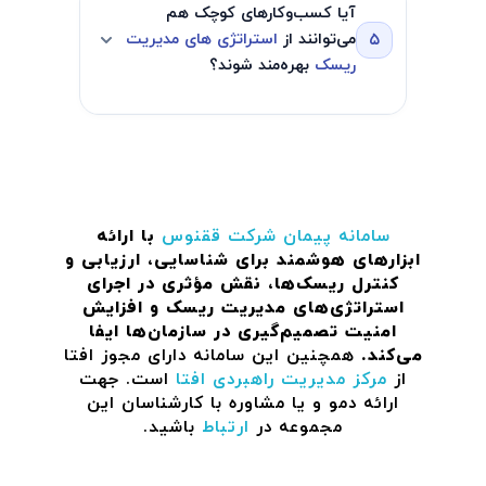
کنید.
آیا کسب‌وکارهای کوچک هم
منظم بازبینی و به‌روز شود—ایده‌آل‌ترین
پوشش دهید و اطمینان حاصل کنید که
می‌توانند از
استراتژی‌ های مدیریت
۵
حالت این است که سالانه انجام شود یا
کسب‌وکار شما از نظر مالی پایدار می‌ماند.
ریسک
بهره‌مند شوند؟
پس از تغییرات بزرگ در محیط کسب‌وکار.
با این حال، مهم است که به‌طور مداوم
مطمئناً! حتی کسب‌وکارهای کوچک هم با
ریسک‌ها را نظارت کرده و در صورت لزوم
ریسک‌هایی مثل ناپایداری مالی، اختلالات
استراتژی‌ ها را تنظیم کنید، به ویژه زمانی
عملیاتی و آسیب به اعتبار روبرو هستند.
که ریسک‌های جدید پدیدار شوند یا
پیاده‌سازی استراتژی‌ های ساده مدیریت
سامانه پیمان
شرکت ققنوس
با ارائه
ریسک‌های موجود تغییر کنند.
ریسک—مثل ایجاد صندوق پشتیبانی،
ابزارهای هوشمند برای شناسایی، ارزیابی و
کنترل ریسک‌ها، نقش مؤثری در اجرای
تأمین بیمه و رعایت تدابیر امنیتی—
استراتژی‌های مدیریت ریسک و افزایش
می‌تواند به‌طور چشمگیری از کسب‌وکارهای
امنیت تصمیم‌گیری در سازمان‌ها ایفا
کوچک محافظت کند.
می‌کند.
همچنین این سامانه دارای مجوز افتا
از
مرکز مدیریت راهبردی افتا
است. جهت
ارائه دمو و یا مشاوره با کارشناسان این
مجموعه در
ارتباط
باشید.