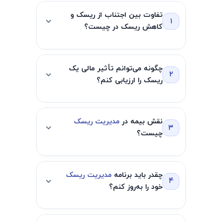
تفاوت بین اجتناب از ریسک و
۱
کاهش ریسک در چیست؟
اجتناب از ریسک به معنای حذف کامل یک
چگونه می‌توانم تأثیر مالی یک
ریسک با انتخاب مسیر یا رویکردی
۲
ریسک را ارزیابی کنم؟
متفاوت است. به عنوان مثال، اجتناب از
یک بازار با نوسانات زیاد. کاهش ریسک به
برای ارزیابی تأثیر مالی، ابتدا باید میزان
این معناست که تأثیر آن را کاهش دهید،
نقش بیمه در
مدیریت ریسک
خسارت یا هزینه‌های احتمالی ناشی از آن
۳
مانند استفاده از تدابیر امنیتی برای حفاظت
چیست؟
ریسک را تخمین بزنید. هزینه‌های
در برابر تهدیدات سایبری.
مستقیم و غیرمستقیم را در نظر بگیرید،
بیمه ابزاری برای انتقال ریسک است، که در
مانند از دست دادن درآمد، هزینه‌های
چقدر باید برنامه
مدیریت ریسک
آن شما بار مالی برخی ریسک‌ها را به یک
۴
قانونی و آسیب به اعتبار. استفاده از
خود را به‌روز کنم؟
شرکت بیمه منتقل می‌کنید. این کمک
مدل‌های مالی و تحلیل سناریو می‌تواند به
می‌کند تا هزینه‌های غیرمنتظره‌ای مانند
شما کمک کند تا تأثیر احتمالی را کمی‌سازی
برنامه مدیریت ریسک شما باید به‌طور
بلایای طبیعی، حوادث یا حملات سایبری را