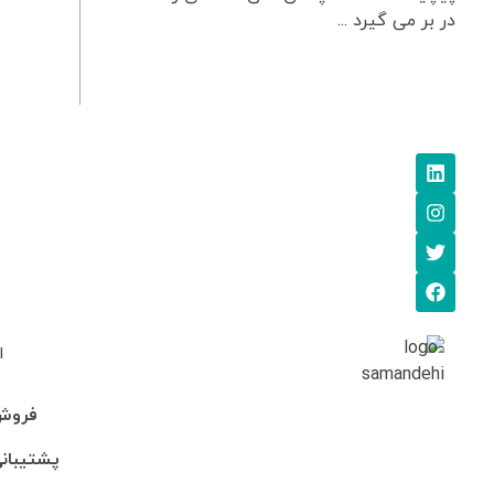
در بر می گیرد ...
ا
فروش: 745705
پشتیبانی: 95-246990