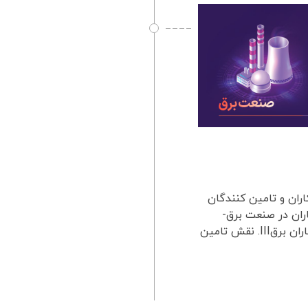
قدمه- تعریف پیمانکاران و تامین کنندگان
معه مدرنII. نقش پیمانکاران در صنعت برق-
تعریف پیمانکاران- انواع پیمانکاران برق- مسئولیت های پیمانکاران برقIII. نقش تامین