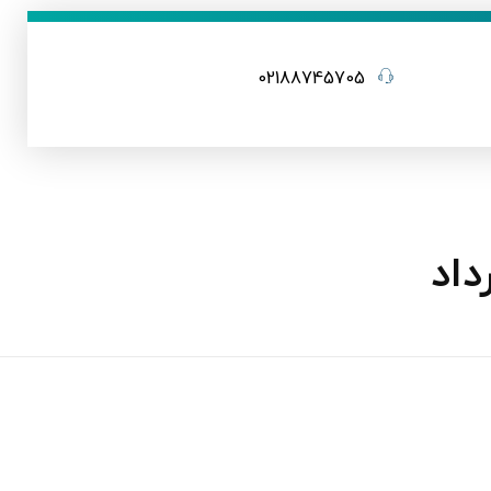
02188745705
داد